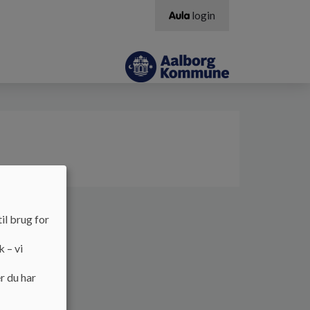
login
il brug for
k – vi
r du har