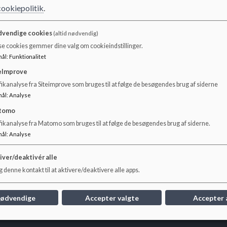
cookiepolitik
.
vendige cookies
(altid nødvendig)
se cookies gemmer dine valg om cookieindstillinger.
mål
:
Funktionalitet
Skolens målsætning
eImprove
1. Sønderholm skole er børnenes, forældrenes og
ikanalyse fra Siteimprove som bruges til at følge de besøgendes brug af siderne
medarbejdernes skole, og en aktiv del af
mål
:
Analyse
lokalsamfundet. Sønderholm skoles funktion som
tomo
lokalt kulturcenter skal være til glæde for alle
områdets indbyggere. Skolen skal være åben for nye
fikanalyse fra Matomo som bruges til at følge de besøgendes brug af siderne.
tanker og følge udviklingen i samfundet set i en
mål
:
Analyse
national og international sammenhæng.
iver/deaktivér alle
Læs mere
 denne kontakt til at aktivere/deaktivere alle apps.
nødvendige
Accepter valgte
Accepter 