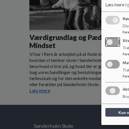
Læs mere i
Nød
Dis
For
Værdigrundlag og Pædagogisk
Sit
Mindset
Traf
Vi har i flere år arbejdet på at finde ind til kernen i,
For
hvordan vi tænker skole i Sønderholm. Her kan du
Ma
læse hvad vi tror på, og hvad der er grundstenene
Tra
bag vores handlinger og beslutninger både som
For
fællesskab og for den enkelte medarbejder, elev
eller forælder på Sønderholm Skole.
Akt
Læs mere
Brug
Kun 
Sønderholm Skole